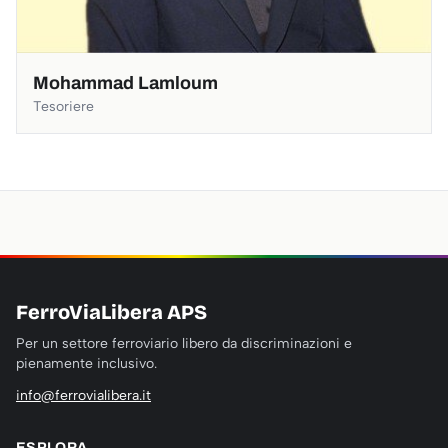
Mohammad Lamloum
Tesoriere
FerroViaLibera APS
Per un settore ferroviario libero da discriminazioni e
pienamente inclusivo.
info@ferrovialibera.it
ESPLORA